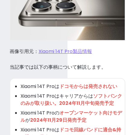
画像引用元：
Xiaomi 14T Pro製品情報
当記事では以下の事柄について解説します。
Xiaomi 14T Proは
ドコモからは発売されない
Xiaomi 14T Proはキャリアからは
ソフトバンク
のみが取り扱い。2024年11月中旬発売予定
Xiaomi 14T Proの
オープンマーケット向けモデ
ル
が
2024年11月29日発売予定
Xiaomi 14T Proは
ドコモ回線バンドに適合&持