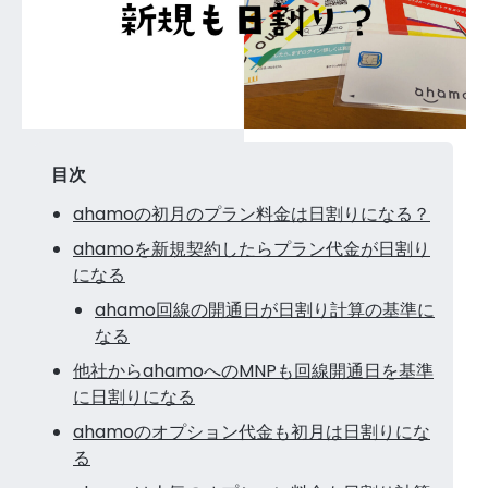
目次
ahamoの初月のプラン料金は日割りになる？
ahamoを新規契約したらプラン代金が日割り
になる
ahamo回線の開通日が日割り計算の基準に
なる
他社からahamoへのMNPも回線開通日を基準
に日割りになる
ahamoのオプション代金も初月は日割りにな
る