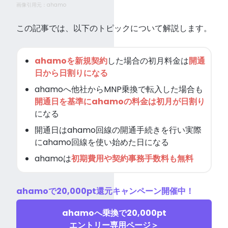
画像引用元：ahamo
この記事では、以下のトピックについて解説します。
ahamoを新規契約
した場合の初月料金は
開通
日から日割りになる
ahamoへ他社からMNP乗換で転入した場合も
開通日を基準にahamoの料金は初月が日割り
になる
開通日はahamo回線の開通手続きを行い実際
にahamo回線を使い始めた日になる
ahamoは
初期費用や契約事務手数料も
無料
ahamoで20,000pt還元キャンペーン開催中！
ahamoへ乗換で20,000pt
エントリー専用ページ＞