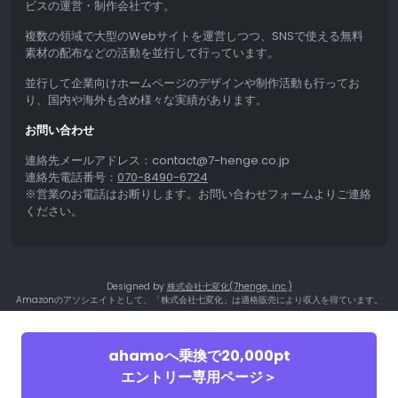
ビスの運営・制作会社です。
複数の領域で大型のWebサイトを運営しつつ、SNSで使える無料
素材の配布などの活動を並行して行っています。
並行して企業向けホームページのデザインや制作活動も行ってお
り、国内や海外も含め様々な実績があります。
お問い合わせ
連絡先メールアドレス：contact@7-henge.co.jp
連絡先電話番号：
070-8490-6724
※営業のお電話はお断りします。お問い合わせフォームよりご連絡
ください。
Designed by
株式会社七変化(7henge, inc.)
Amazonのアソシエイトとして、「株式会社七変化」は適格販売により収入を得ています。
ahamoへ乗換で20,000pt
エントリー専用ページ＞