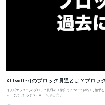
X(Twitter)のブロック貫通とは？ブ
目次X(エックス)のブロック貫通の仕様変更について解説Xは相手
X(Twitter)
ストは見られるようにX …
続きを読む
の
ブ